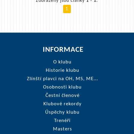
Zobrazeny jsou články
1
-
1
.
1
INFORMACE
O klubu
Historie klubu
Zlínští plavci na OH, MS, ME...
Osobnosti klubu
Čestní členové
Klubové rekordy
Úspěchy klubu
Trenéři
Masters