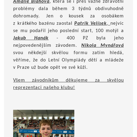
Amálie Blahová
, která se i přes vážné zdravotní
problémy dala během 3 týdnů obdivuhodně
dohromady. Jen o kousek za osobákem
z krátkého bazénu zaostal
Patrik Velísek
,
nejvíc
se mu podařil jeho poslední start, 100 motýl a
Jakub Hanák
- 400 PZ byla jeho
nejpovedenějším závodem.
Nikola Mynářová
svou někdejší skvělou formu zatím hledá,
věříme, že do Letní Olympiády dětí a mládeže
v Praze už bude opět ve své kůži.
Všem závodníkům děkujeme za skvělou
reprezentaci našeho klubu!