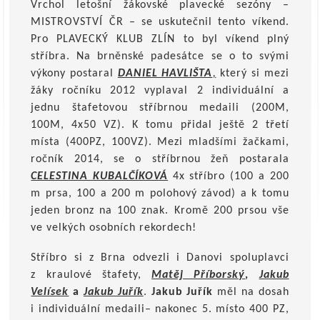
Vrchol letošní žákovské plavecké sezóny –
MISTROVSTVÍ ČR – se uskutečnil tento víkend.
Pro PLAVECKÝ KLUB ZLÍN to byl víkend plný
stříbra. Na brněnské padesátce se o to svými
výkony postaral
DANIEL HAVLIŠTA
,
který si mezi
žáky ročníku 2012 vyplaval 2 individuální a
jednu štafetovou stříbrnou medaili (200M,
100M, 4x50 VZ). K tomu přidal ještě 2 třetí
místa (400PZ, 100VZ). Mezi mladšími žačkami,
ročník 2014, se o stříbrnou žeň postarala
CELESTINA KUBALČÍKOVÁ
4x stříbro (100 a 200
m prsa, 100 a 200 m polohový závod) a k tomu
jeden bronz na 100 znak. Kromě 200 prsou vše
ve velkých osobních rekordech!
Stříbro si z Brna odvezli i Danovi spoluplavci
z kraulové štafety,
Matěj Příborský
,
Jakub
Velísek
a
Jakub Juřík
.
Jakub Juřík
měl na dosah
i individuální medaili– nakonec 5. místo 400 PZ,