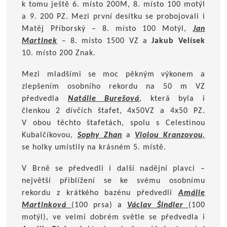
k tomu ještě 6. místo 200M, 8. místo 100 motýl
a 9. 200 PZ. Mezi první desítku se probojovali i
Matěj Příborský – 8. místo 100 Motýl,
Jan
Martinek
– 8. místo 1500 VZ a
Jakub Velísek
10. místo 200 Znak.
Mezi mladšími se moc pěkným výkonem a
zlepšením osobního rekordu na 50 m VZ
předvedla
Natálie Burešová
, která byla i
členkou 2 dívčích štafet, 4x50VZ a 4x50 PZ.
V obou těchto štafetách, spolu s Celestinou
Kubalčíkovou,
Sophy Zhan
a
Violou Kranzovou
,
se holky umístily na krásném 5. místě.
V Brně se předvedli i další nadějní plavci –
největší přiblížení se ke svému osobnímu
rekordu z krátkého bazénu předvedli
Amálie
Martinková
(100 prsa) a
Václav Šindler
(100
motýl), ve velmi dobrém světle se předvedla i