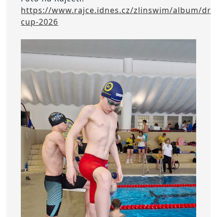
https://www.rajce.idnes.cz/zlinswim/album/dro
cup-2026