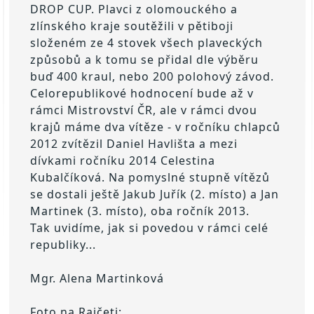
DROP CUP. Plavci z olomouckého a 
zlínského kraje soutěžili v pětiboji 
složeném ze 4 stovek všech plaveckých 
způsobů a k tomu se přidal dle výběru 
buď 400 kraul, nebo 200 polohový závod. 
Celorepublikové hodnocení bude až v 
rámci Mistrovství ČR, ale v rámci dvou 
krajů máme dva vítěze - v ročníku chlapců 
2012 zvítězil Daniel Havlišta a mezi 
dívkami ročníku 2014 Celestina 
Kubalčíková. Na pomyslné stupně vítězů 
se dostali ještě Jakub Juřík (2. místo) a Jan 
Martinek (3. místo), oba ročník 2013.
Tak uvidíme, jak si povedou v rámci celé 
republiky...
Mgr. Alena Martinková
Foto na Rajčeti: 