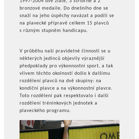
1997-2004 dvě zlaté, 3 stříbrné a 2
bronzové medaile. Do dnešního dne se
snaží na jeho úspěchy navázat a podílí se
na plavecké přípravě celkem 15 plavců
s různým stupněm handicapu.
V průběhu naší pravidelné činnosti se u
některých jedinců objevily výraznější
předpoklady pro výkonnostní sport, a tak
vlivem těchto okolností došlo k dalšímu
rozdělení plavců na dvě skupiny: na
kondiční plavce a na výkonnostní plavce.
Toto rozdělení pak respektovalo i další
rozdělení tréninkových jednotek a
plaveckého programu.